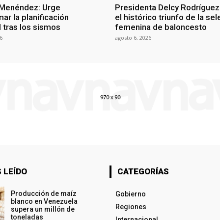
 Menéndez: Urge
Presidenta Delcy Rodríguez
ar la planificación
el histórico triunfo de la se
al tras los sismos
femenina de baloncesto
6
agosto 6, 2026
 LEÍDO
CATEGORÍAS
Producción de maíz
Gobierno
blanco en Venezuela
Regiones
supera un millón de
toneladas
Internacional