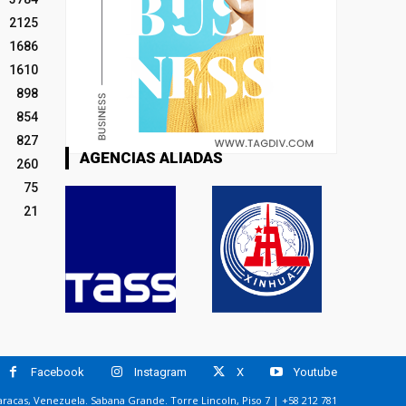
2125
1686
1610
898
854
827
AGENCIAS ALIADAS
260
75
21
Facebook
Instagram
X
Youtube
racas, Venezuela. Sabana Grande. Torre Lincoln, Piso 7 | +58 212 781