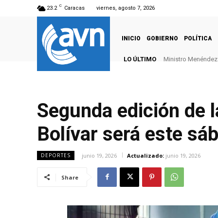
C
23.2
Caracas
viernes, agosto 7, 2026
INICIO
GOBIERNO
POLÍTICA
LO ÚLTIMO
Ministro Menéndez: 
Segunda edición de l
Bolívar será este sá
junio 19, 2026
Actualizado:
junio 19, 2026
DEPORTES
Share