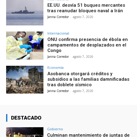
EE.UU. desvía 51 buques mercantes
tras reanudar bloqueo naval a Irán
Janna Corredor
-
agosto 7, 2026
Internacional
ONU confirma presencia de ébola en
campamentos de desplazados en el
Congo
Janna Corredor
-
agosto 7, 2026
Economía
Asobanca otorgará créditos y
subsidios a las familias damnificadas
tras doblete sísmico
Janna Corredor
-
agosto 7, 2026
DESTACADO
Gobierno
Culminan mantenimiento de juntas de