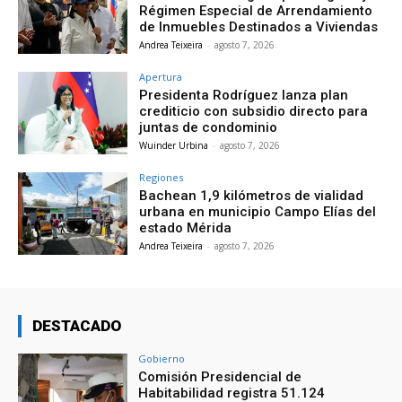
Régimen Especial de Arrendamiento
de Inmuebles Destinados a Viviendas
Andrea Teixeira
-
agosto 7, 2026
Apertura
Presidenta Rodríguez lanza plan
crediticio con subsidio directo para
juntas de condominio
Wuinder Urbina
-
agosto 7, 2026
Regiones
Bachean 1,9 kilómetros de vialidad
urbana en municipio Campo Elías del
estado Mérida
Andrea Teixeira
-
agosto 7, 2026
DESTACADO
Gobierno
Comisión Presidencial de
Habitabilidad registra 51.124