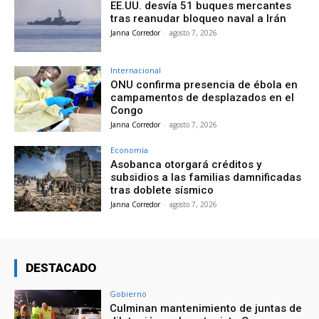
EE.UU. desvía 51 buques mercantes
tras reanudar bloqueo naval a Irán
Janna Corredor
-
agosto 7, 2026
Internacional
ONU confirma presencia de ébola en
campamentos de desplazados en el
Congo
Janna Corredor
-
agosto 7, 2026
Economía
Asobanca otorgará créditos y
subsidios a las familias damnificadas
tras doblete sísmico
Janna Corredor
-
agosto 7, 2026
DESTACADO
Gobierno
Culminan mantenimiento de juntas de