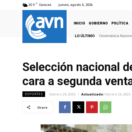
C
25.9
Caracas
jueves, agosto 6, 2026
INICIO
GOBIERNO
POLÍTICA
LO ÚLTIMO
Cinemateca Naciona
Selección nacional d
cara a segunda vent
febrero 24, 2026
Actualizado:
febrero 24, 2026
DEPORTES
Share