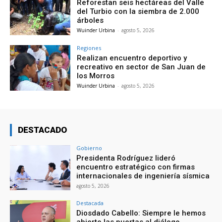
Reforestan seis hectáreas del Valle
del Turbio con la siembra de 2.000
árboles
Wuinder Urbina
-
agosto 5, 2026
Regiones
Realizan encuentro deportivo y
recreativo en sector de San Juan de
los Morros
Wuinder Urbina
-
agosto 5, 2026
DESTACADO
Gobierno
Presidenta Rodríguez lideró
encuentro estratégico con firmas
internacionales de ingeniería sísmica
agosto 5, 2026
Destacada
Diosdado Cabello: Siempre le hemos