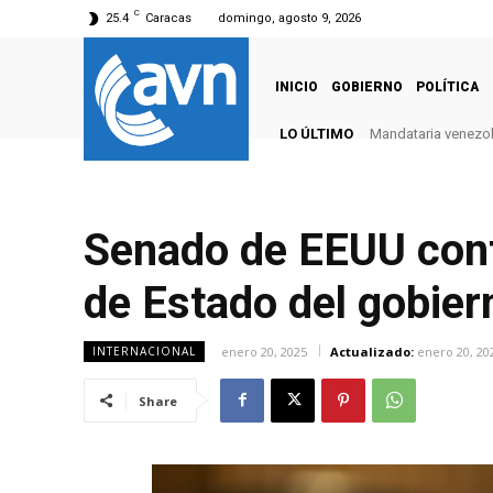
C
25.4
Caracas
domingo, agosto 9, 2026
INICIO
GOBIERNO
POLÍTICA
LO ÚLTIMO
Mandataria venezola
Senado de EEUU conf
de Estado del gobie
enero 20, 2025
Actualizado:
enero 20, 20
INTERNACIONAL
Share