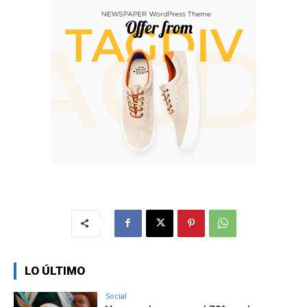
LO ÚLTIMO
Social