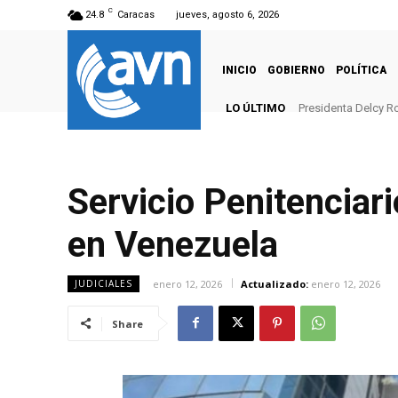
C
24.8
Caracas
jueves, agosto 6, 2026
INICIO
GOBIERNO
POLÍTICA
LO ÚLTIMO
Presidenta Delcy Ro
Servicio Penitenciar
en Venezuela
enero 12, 2026
Actualizado:
enero 12, 2026
JUDICIALES
Share