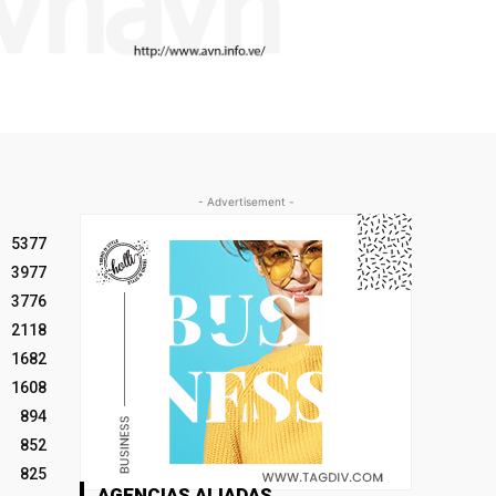
- Advertisement -
5377
3977
3776
2118
1682
1608
894
852
825
AGENCIAS ALIADAS