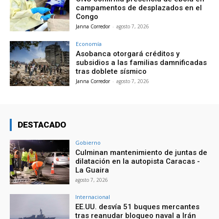
campamentos de desplazados en el
Congo
Janna Corredor
-
agosto 7, 2026
Economía
Asobanca otorgará créditos y
subsidios a las familias damnificadas
tras doblete sísmico
Janna Corredor
-
agosto 7, 2026
DESTACADO
Gobierno
Culminan mantenimiento de juntas de
dilatación en la autopista Caracas -
La Guaira
agosto 7, 2026
Internacional
EE.UU. desvía 51 buques mercantes
tras reanudar bloqueo naval a Irán