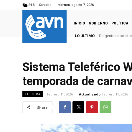
C
24.3
Caracas
viernes, agosto 7, 2026
INICIO
GOBIERNO
POLÍTICA
LO ÚLTIMO
Dirigentes opositor
Sistema Teleférico W
temporada de carnav
febrero 11, 2026
Actualizado:
febrero 11, 2026
CULTURA
Share