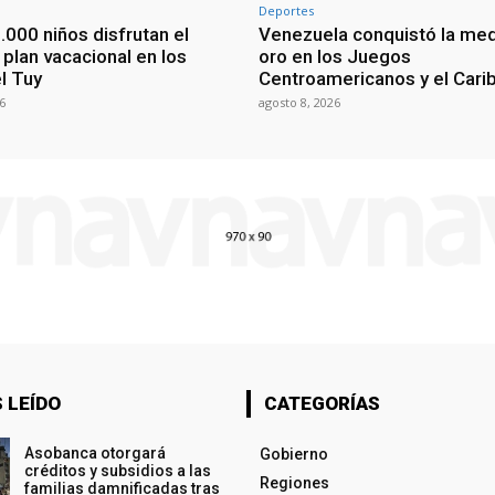
Deportes
.000 niños disfrutan el
Venezuela conquistó la med
l plan vacacional en los
oro en los Juegos
l Tuy
Centroamericanos y el Cari
6
agosto 8, 2026
 LEÍDO
CATEGORÍAS
Asobanca otorgará
Gobierno
créditos y subsidios a las
Regiones
familias damnificadas tras