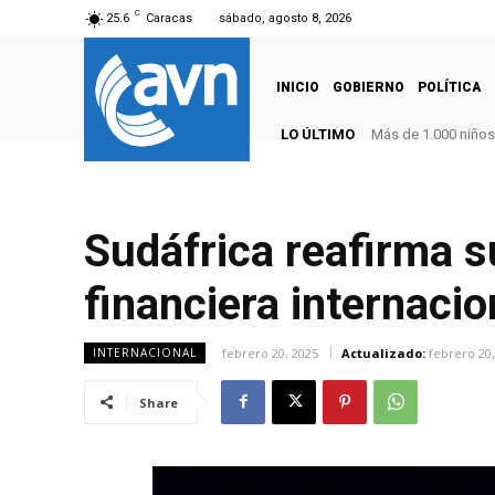
C
25.6
Caracas
sábado, agosto 8, 2026
INICIO
GOBIERNO
POLÍTICA
LO ÚLTIMO
Más de 1.000 niños d
Sudáfrica reafirma s
financiera internacio
febrero 20, 2025
Actualizado:
febrero 20,
INTERNACIONAL
Share