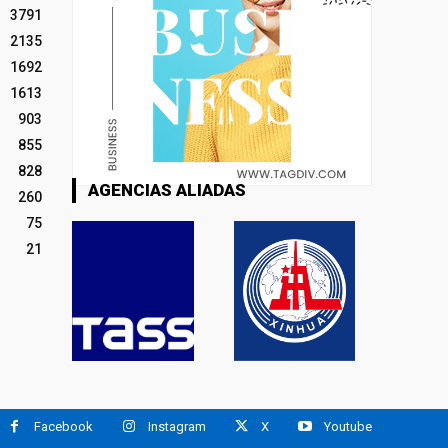
3791
2135
1692
1613
903
855
828
AGENCIAS ALIADAS
260
75
21
Facebook
Instagram
X
Youtube