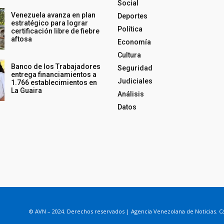
Social
Venezuela avanza en plan
Deportes
estratégico para lograr
Política
certificación libre de fiebre
aftosa
Economía
Cultura
Banco de los Trabajadores
Seguridad
entrega financiamientos a
Judiciales
1.766 establecimientos en
La Guaira
Análisis
Datos
© AVN – 2024. Derechos reservados | Agencia Venezolana de Noticias. Ca