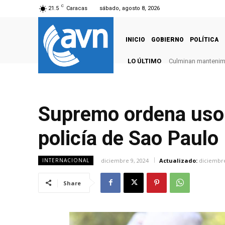
C
21.5
Caracas
sábado, agosto 8, 2026
INICIO
GOBIERNO
POLÍTICA
LO ÚLTIMO
Culminan mantenimie
Supremo ordena uso 
policía de Sao Paulo
diciembre 9, 2024
Actualizado:
diciembre
INTERNACIONAL
Share