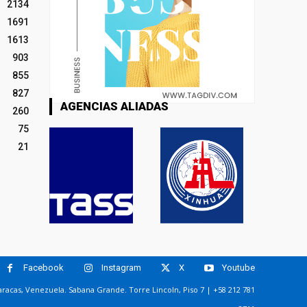
2134
1691
1613
903
855
827
AGENCIAS ALIADAS
260
75
21
Facebook
Instagram
X
Youtube
racas, Venezuela. Sabana Grande. Torre Lincoln, Piso 7 | +58 212 781