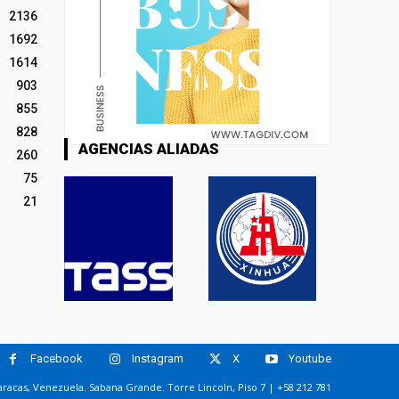
2136
1692
1614
903
855
828
AGENCIAS ALIADAS
260
75
21
Facebook
Instagram
X
Youtube
racas, Venezuela. Sabana Grande. Torre Lincoln, Piso 7 | +58 212 781