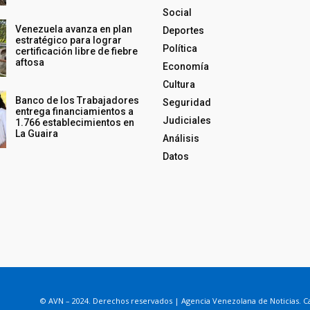
Social
Venezuela avanza en plan
Deportes
estratégico para lograr
Política
certificación libre de fiebre
aftosa
Economía
Cultura
Banco de los Trabajadores
Seguridad
entrega financiamientos a
Judiciales
1.766 establecimientos en
La Guaira
Análisis
Datos
© AVN – 2024. Derechos reservados | Agencia Venezolana de Noticias. Ca