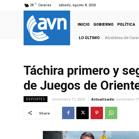
C
28
Caracas
sábado, agosto 8, 2026
INICIO
GOBIERNO
POLÍTICA
LO ÚLTIMO
Alcaldesa de Caraca
Táchira primero y se
de Juegos de Orient
noviembre 17, 2024
Actualizado:
noviembre 17
DEPORTES
Share