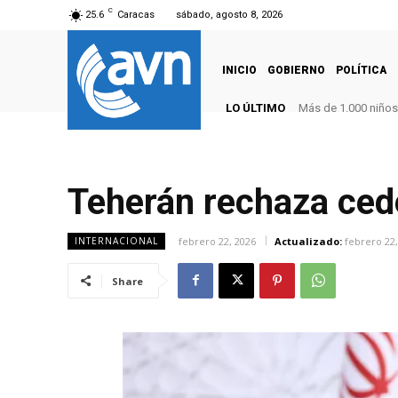
C
25.6
Caracas
sábado, agosto 8, 2026
INICIO
GOBIERNO
POLÍTICA
LO ÚLTIMO
Más de 1.000 niños d
Teherán rechaza ced
febrero 22, 2026
Actualizado:
febrero 22,
INTERNACIONAL
Share