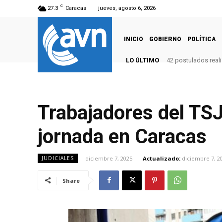
C
27.3
Caracas
jueves, agosto 6, 2026
INICIO
GOBIERNO
POLÍTICA
LO ÚLTIMO
42 postulados reali
Trabajadores del TSJ
jornada en Caracas
diciembre 7, 2025
Actualizado:
diciembre 7, 2
JUDICIALES
Share