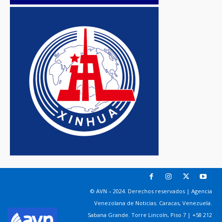
© AVN – 2024. Derechos reservados | Agencia
Venezolana de Noticias. Caracas, Venezuela.
Sabana Grande. Torre Lincoln, Piso 7 | +58 212