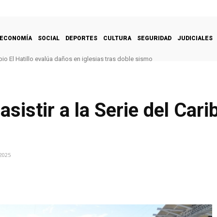
ECONOMÍA
SOCIAL
DEPORTES
CULTURA
SEGURIDAD
JUDICIALES
pio El Hatillo evalúa daños en iglesias tras doble sismo
nsolida como el quinto destino de las exportaciones colombianas
asistir a la Serie del Car
2025