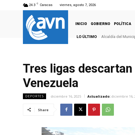
C
24.3
Caracas
viernes, agosto 7, 2026
INICIO
GOBIERNO
POLÍTICA
LO ÚLTIMO
Alcaldía del Munici
Venezuela se co
Tres ligas descartan 
Venezuela
diciembre 16, 2025
Actualizado:
diciembre 16, 
DEPORTES
Share