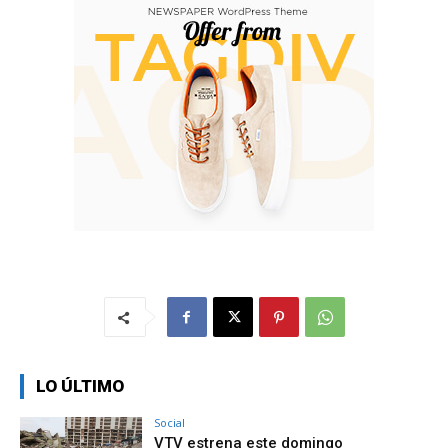
LO ÚLTIMO
Social
VTV estrena este domingo