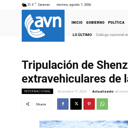
C
21.5
Caracas
viernes, agosto 7, 2026
INICIO
GOBIERNO
POLÍTICA
LO ÚLTIMO
Diálogo nacional e
Tripulación de Shen
extravehiculares de l
diciembre 17, 2024
Actualizado:
diciembr
INTERNACIONAL
Share