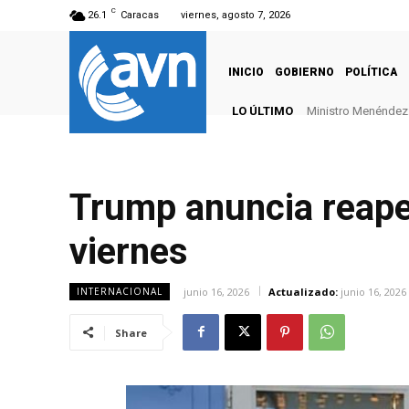
C
26.1
Caracas
viernes, agosto 7, 2026
INICIO
GOBIERNO
POLÍTICA
LO ÚLTIMO
Ministro Menéndez: 
Trump anuncia reape
viernes
junio 16, 2026
Actualizado:
junio 16, 2026
INTERNACIONAL
Share