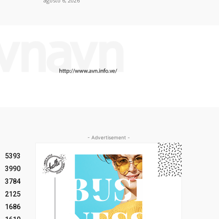
agosto 6, 2026
- Advertisement -
5393
3990
3784
2125
1686