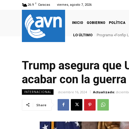
C
26.9
Caracas
viernes, agosto 7, 2026
INICIO
GOBIERNO
POLÍTICA
LO ÚLTIMO
Programa «Fonfip L
Trump asegura que U
acabar con la guerra
diciembre 16, 2024
Actualizado:
diciembr
INTERNACIONAL
Share