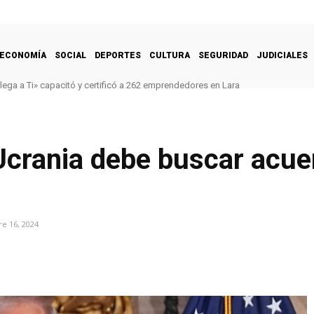
ECONOMÍA
SOCIAL
DEPORTES
CULTURA
SEGURIDAD
JUDICIALES
lega a Ti» capacitó y certificó a 262 emprendedores en Lara
crania debe buscar acue
e 16, 2024