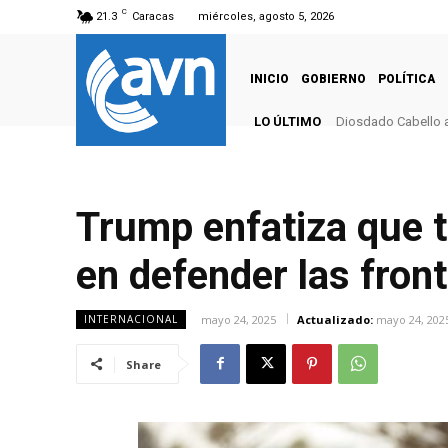
C
21.3
Caracas
miércoles, agosto 5, 2026
INICIO
GOBIERNO
POLÍTICA
LO ÚLTIMO
Diosdado Cabello a
Trump enfatiza que t
en defender las fron
mayo 24, 2025
Actualizado:
mayo 24, 202
INTERNACIONAL
Share