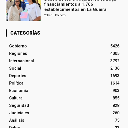
financiamientos a 1.766
establecimientos en La Guaira
Yohenli Pacheco
CATEGORÍAS
Gobierno
5426
Regiones
4005
Internacional
3792
Social
2136
Deportes
1693
Política
1614
Economía
903
Cultura
855
Seguridad
828
Judiciales
260
Análisis
75
Datos
23