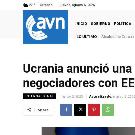
C
27.3
Caracas
jueves, agosto 6, 2026
INICIO
GOBIERNO
POLÍTICA
LO ÚLTIMO
Alcaldía de Coro co
Ucrania anunció una
negociadores con E
marzo 5, 2025
Actualizado:
marzo 5, 202
INTERNACIONAL
Share