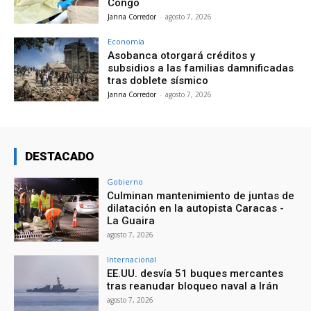
Congo
Janna Corredor
-
agosto 7, 2026
Economía
Asobanca otorgará créditos y
subsidios a las familias damnificadas
tras doblete sísmico
Janna Corredor
-
agosto 7, 2026
DESTACADO
Gobierno
Culminan mantenimiento de juntas de
dilatación en la autopista Caracas -
La Guaira
agosto 7, 2026
Internacional
EE.UU. desvía 51 buques mercantes
tras reanudar bloqueo naval a Irán
agosto 7, 2026