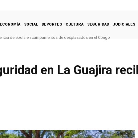
ECONOMÍA
SOCIAL
DEPORTES
CULTURA
SEGURIDAD
JUDICIALES
ia de ébola en campamentos de desplazados en el Congo
créditos y subsidios a las familias damnificadas tras doblete sísmico
uridad en La Guajira reci