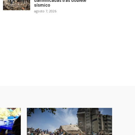
damnificadas tras doblete
sísmico
agosto 7, 2026