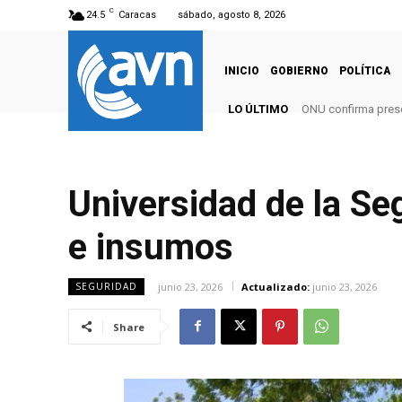
C
24.5
Caracas
sábado, agosto 8, 2026
INICIO
GOBIERNO
POLÍTICA
LO ÚLTIMO
ONU confirma presenc
Asobanca otorgará 
Universidad de la Seg
e insumos
junio 23, 2026
Actualizado:
junio 23, 2026
SEGURIDAD
Share