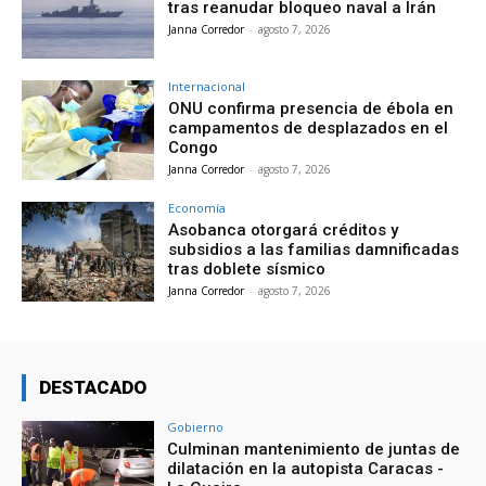
tras reanudar bloqueo naval a Irán
Janna Corredor
-
agosto 7, 2026
Internacional
ONU confirma presencia de ébola en
campamentos de desplazados en el
Congo
Janna Corredor
-
agosto 7, 2026
Economía
Asobanca otorgará créditos y
subsidios a las familias damnificadas
tras doblete sísmico
Janna Corredor
-
agosto 7, 2026
DESTACADO
Gobierno
Culminan mantenimiento de juntas de
dilatación en la autopista Caracas -