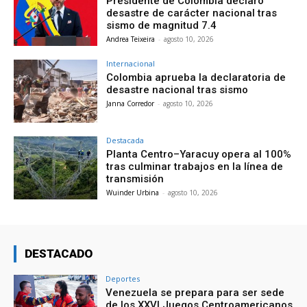
Presidente de Colombia declaró
desastre de carácter nacional tras
sismo de magnitud 7.4
Andrea Teixeira
-
agosto 10, 2026
Internacional
Colombia aprueba la declaratoria de
desastre nacional tras sismo
Janna Corredor
-
agosto 10, 2026
Destacada
Planta Centro–Yaracuy opera al 100%
tras culminar trabajos en la línea de
transmisión
Wuinder Urbina
-
agosto 10, 2026
DESTACADO
Deportes
Venezuela se prepara para ser sede
de los XXVI Juegos Centroamericanos