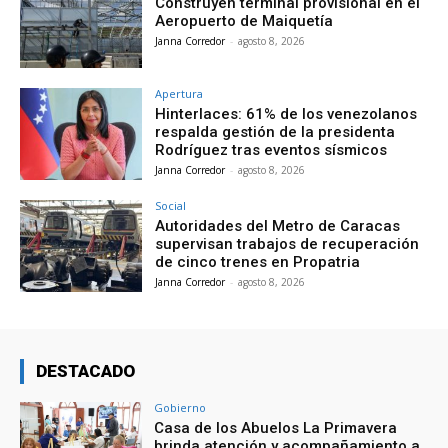
Construyen terminal provisional en el
Aeropuerto de Maiquetía
Janna Corredor
-
agosto 8, 2026
Apertura
Hinterlaces: 61% de los venezolanos
respalda gestión de la presidenta
Rodríguez tras eventos sísmicos
Janna Corredor
-
agosto 8, 2026
Social
Autoridades del Metro de Caracas
supervisan trabajos de recuperación
de cinco trenes en Propatria
Janna Corredor
-
agosto 8, 2026
DESTACADO
Gobierno
Casa de los Abuelos La Primavera
brinda atención y acompañamiento a