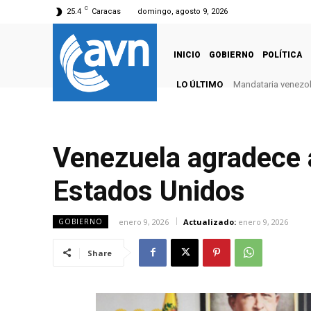
C
25.4
Caracas
domingo, agosto 9, 2026
INICIO
GOBIERNO
POLÍTICA
LO ÚLTIMO
Mandataria venezola
Venezuela agradece 
Estados Unidos
enero 9, 2026
Actualizado:
enero 9, 2026
GOBIERNO
Share