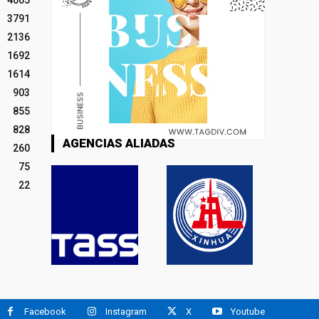
4005
3791
2136
1692
1614
903
855
828
AGENCIAS ALIADAS
260
75
22
Facebook
Instagram
X
Youtube