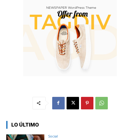
LO ÚLTIMO
Social