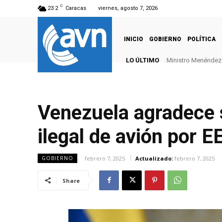
C
23.2
Caracas
viernes, agosto 7, 2026
INICIO
GOBIERNO
POLÍTICA
LO ÚLTIMO
Ministro Menéndez: 
Venezuela agradece 
ilegal de avión por 
febrero 7, 2025
Actualizado:
febrero 7, 2025
GOBIERNO
Share