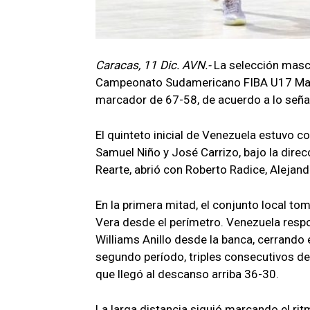
Caracas, 11 Dic. AVN.-
La selección mascu
Campeonato Sudamericano FIBA U17 Mascu
marcador de 67-58, de acuerdo a lo seña
El quinteto inicial de Venezuela estuvo 
Samuel Niño y José Carrizo, bajo la direcc
Rearte, abrió con Roberto Radice, Alejand
En la primera mitad, el conjunto local to
Vera desde el perímetro. Venezuela resp
Williams Anillo desde la banca, cerrando e
segundo período, triples consecutivos de
que llegó al descanso arriba 36-30.
La larga distancia siguió marcando el rit