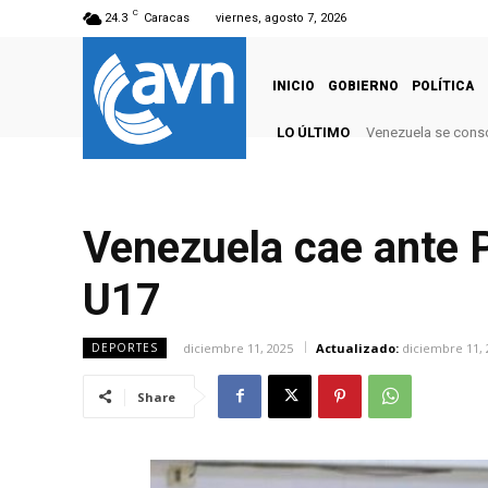
C
24.3
Caracas
viernes, agosto 7, 2026
INICIO
GOBIERNO
POLÍTICA
LO ÚLTIMO
Venezuela se conso
Venezuela cae ante 
U17
diciembre 11, 2025
Actualizado:
diciembre 11, 
DEPORTES
Share