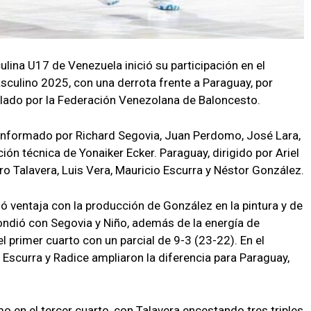
lina U17 de Venezuela inició su participación en el
lino 2025, con una derrota frente a Paraguay, por
lado por la Federación Venezolana de Baloncesto.
conformado por Richard Segovia, Juan Perdomo, José Lara,
ión técnica de Yonaiker Ecker. Paraguay, dirigido por Ariel
ro Talavera, Luis Vera, Mauricio Escurra y Néstor González.
mó ventaja con la producción de González en la pintura y de
ondió con Segovia y Niño, además de la energía de
l primer cuarto con un parcial de 9-3 (23-22). En el
 Escurra y Radice ampliaron la diferencia para Paraguay,
mo en el tercer cuarto, con Talavera encestando tres triples