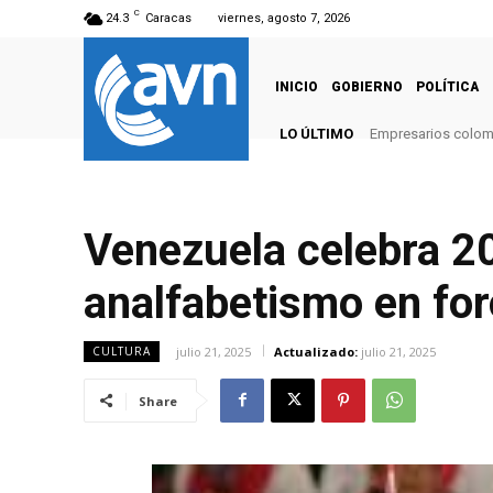
C
24.3
Caracas
viernes, agosto 7, 2026
INICIO
GOBIERNO
POLÍTICA
LO ÚLTIMO
Empresarios colomb
Venezuela celebra 20
analfabetismo en for
julio 21, 2025
Actualizado:
julio 21, 2025
CULTURA
Share