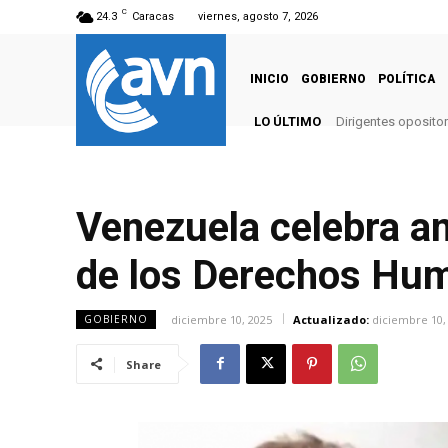
C
24.3
Caracas
viernes, agosto 7, 2026
INICIO
GOBIERNO
POLÍTICA
LO ÚLTIMO
Dirigentes opositor
Venezuela celebra an
de los Derechos Hu
diciembre 10, 2025
Actualizado:
diciembre 10,
GOBIERNO
Share