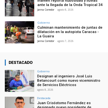
Inameh reporta nubosidad y lluvias
ante la llegada de la Onda Tropical 34
Janna Corredor
-
agosto 8, 2026
Gobierno
Culminan mantenimiento de juntas de
dilatación en la autopista Caracas -
La Guaira
Janna Corredor
-
agosto 7, 2026
DESTACADO
Gobierno
Designan al ingeniero José Luis
Betancourt como nuevo viceministro
de Servicios Eléctricos
agosto 8, 2026
Destacada
Juan Crisóstomo Fernández es
designado nuevo presidente de