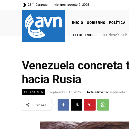
C
25
Caracas
viernes, agosto 7, 2026
INICIO
GOBIERNO
POLÍTICA
LO ÚLTIMO
EE.UU. desvía 51 b
Venezuela concreta 
hacia Rusia
septiembre 11, 2025
Actualizado:
septiembre 
ECONOMÍA
Share