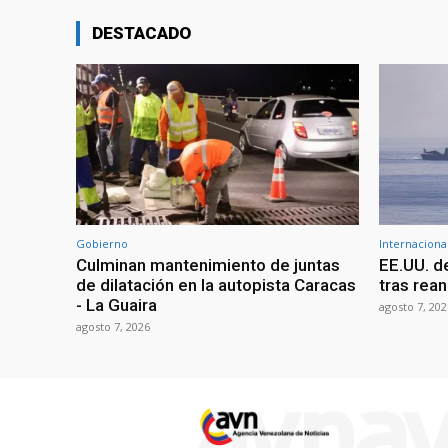
DESTACADO
Gobierno
Internaciona
Culminan mantenimiento de juntas
EE.UU. d
de dilatación en la autopista Caracas
tras rean
- La Guaira
agosto 7, 202
agosto 7, 2026