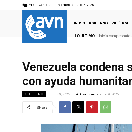
C
24.3
Caracas
viernes, agosto 7, 2026
INICIO
GOBIERNO
POLÍTICA
LO ÚLTIMO
Inicia campeonato 
Venezuela condena sec
con ayuda humanitari
junio 9, 2025
Actualizado:
junio 9, 2025
GOBIERNO
Share