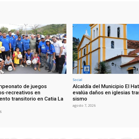
Social
ampeonato de juegos
Alcaldía del Municipio El Hat
os-recreativos en
evalúa daños en iglesias tr
to transitorio en Catia La
sismo
agosto 7, 2026
6