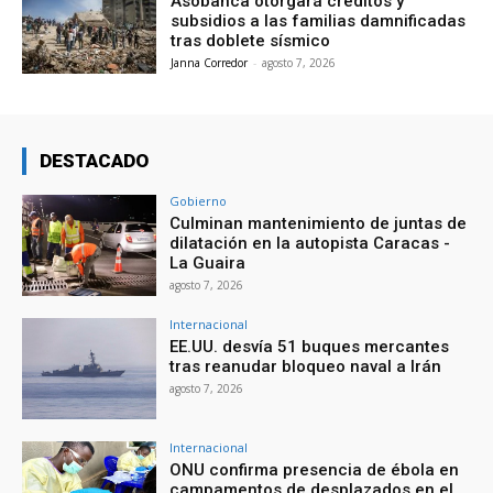
Asobanca otorgará créditos y
subsidios a las familias damnificadas
tras doblete sísmico
Janna Corredor
-
agosto 7, 2026
DESTACADO
Gobierno
Culminan mantenimiento de juntas de
dilatación en la autopista Caracas -
La Guaira
agosto 7, 2026
Internacional
EE.UU. desvía 51 buques mercantes
tras reanudar bloqueo naval a Irán
agosto 7, 2026
Internacional
ONU confirma presencia de ébola en
campamentos de desplazados en el