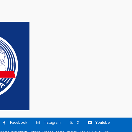
Facebook
Instagram
X
Youtube
racas, Venezuela. Sabana Grande. Torre Lincoln, Piso 7 | +58 212 781