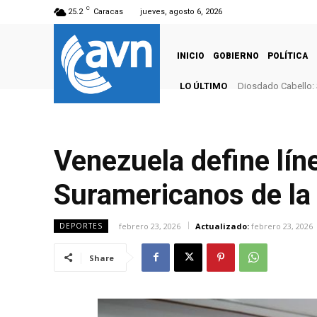
C
25.2
Caracas
jueves, agosto 6, 2026
INICIO
GOBIERNO
POLÍTICA
LO ÚLTIMO
Diosdado Cabello: 
Venezuela define lín
Suramericanos de l
febrero 23, 2026
Actualizado:
febrero 23, 2026
DEPORTES
Share