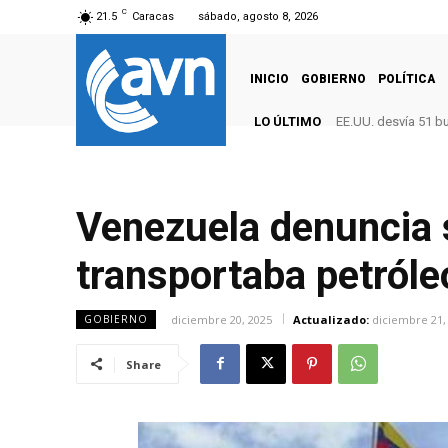
C
21.5
Caracas
sábado, agosto 8, 2026
INICIO
GOBIERNO
POLÍTICA
LO ÚLTIMO
EE.UU. desvía 51 b
Venezuela denuncia 
transportaba petról
diciembre 20, 2025
Actualizado:
diciembre 21,
GOBIERNO
Share