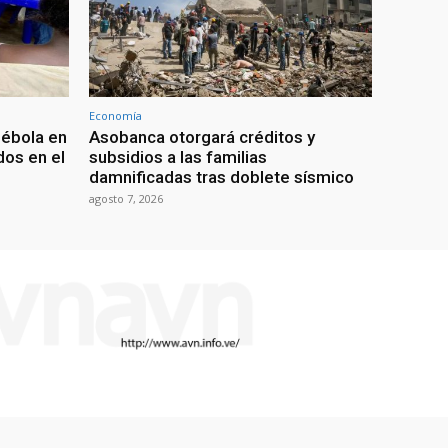
Economía
 ébola en
Asobanca otorgará créditos y
os en el
subsidios a las familias
damnificadas tras doblete sísmico
agosto 7, 2026