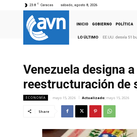
C
23.8
Caracas
sábado, agosto 8, 2026
INICIO
GOBIERNO
POLÍTICA
LO ÚLTIMO
EE.UU. desvía 51 b
Venezuela designa a 
reestructuración de 
mayo 15, 2026
Actualizado:
mayo 15, 2026
ECONOMÍA
Share