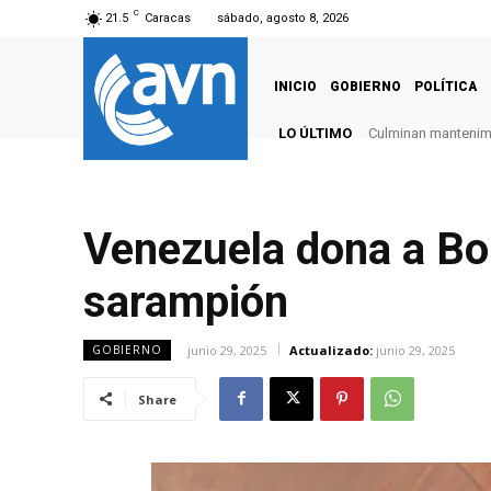
C
21.5
Caracas
sábado, agosto 8, 2026
INICIO
GOBIERNO
POLÍTICA
LO ÚLTIMO
Culminan mantenimie
Venezuela dona a Bol
sarampión
junio 29, 2025
Actualizado:
junio 29, 2025
GOBIERNO
Share