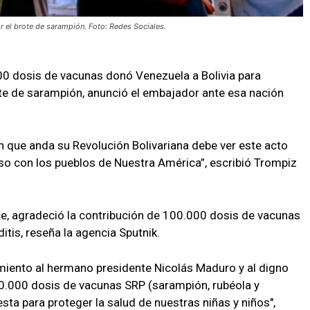
or el brote de sarampión. Foto: Redes Sociales.
00 dosis de vacunas donó Venezuela a Bolivia para
ote de sarampión, anunció el embajador ante esa nación
n que anda su Revolución Bolivariana debe ver este acto
so con los pueblos de Nuestra América”, escribió Trompiz
Arce, agradeció la contribución de 100.000 dosis de vacunas
ditis, reseña la agencia Sputnik.
iento al hermano presidente Nicolás Maduro y al digno
0.000 dosis de vacunas SRP (sarampión, rubéola y
sta para proteger la salud de nuestras niñas y niños",