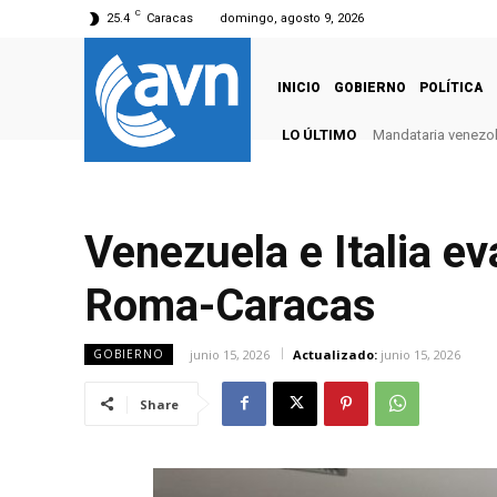
C
25.4
Caracas
domingo, agosto 9, 2026
INICIO
GOBIERNO
POLÍTICA
LO ÚLTIMO
Mandataria venezola
Venezuela e Italia ev
Roma-Caracas
junio 15, 2026
Actualizado:
junio 15, 2026
GOBIERNO
Share