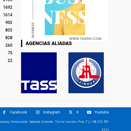
1692
1614
903
855
828
AGENCIAS ALIADAS
260
75
22
Facebook
Instagram
X
Youtube
racas, Venezuela. Sabana Grande. Torre Lincoln, Piso 7 | +58 212 781
2711