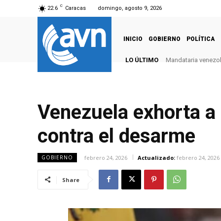
C
22.6
Caracas
domingo, agosto 9, 2026
INICIO
GOBIERNO
POLÍTICA
LO ÚLTIMO
Mandataria venezola
Venezuela exhorta a 
contra el desarme
febrero 24, 2026
Actualizado:
febrero 24, 2026
GOBIERNO
Share