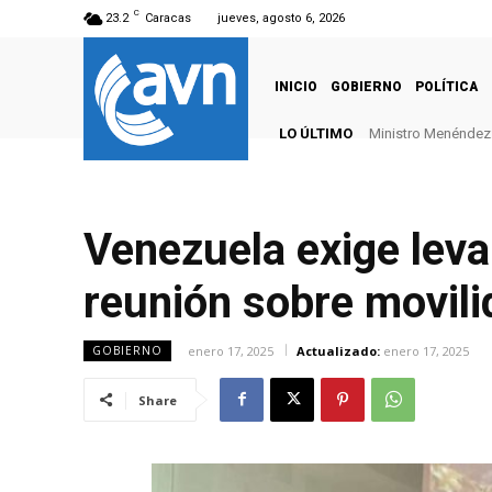
C
23.2
Caracas
jueves, agosto 6, 2026
INICIO
GOBIERNO
POLÍTICA
LO ÚLTIMO
Ministro Menéndez: 
Venezuela exige lev
reunión sobre movil
enero 17, 2025
Actualizado:
enero 17, 2025
GOBIERNO
Share