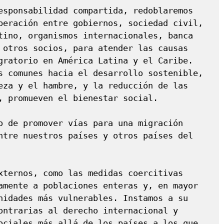
esponsabilidad compartida, redoblaremos 
peración entre gobiernos, sociedad civil, 
tino, organismos internacionales, banca 
 otros socios, para atender las causas 
gratorio en América Latina y el Caribe. 
s comunes hacia el desarrollo sostenible, 
eza y el hambre, y la reducción de las 
, promueven el bienestar social.

o de promover vías para una migración 
ntre nuestros países y otros países del 
xternos, como las medidas coercitivas 
amente a poblaciones enteras y, en mayor 
nidades más vulnerables. Instamos a su 
ontrarias al derecho internacional y 
ociales más allá de los países a los que 