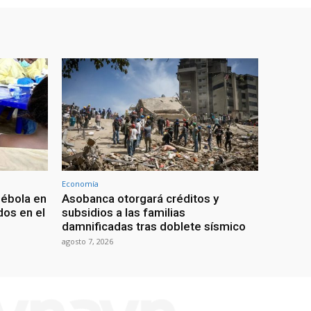
Economía
 ébola en
Asobanca otorgará créditos y
os en el
subsidios a las familias
damnificadas tras doblete sísmico
agosto 7, 2026