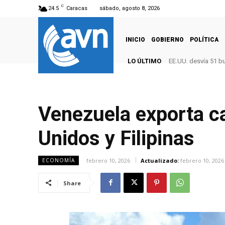
C
24.5
Caracas
sábado, agosto 8, 2026
INICIO
GOBIERNO
POLÍTICA
LO ÚLTIMO
EE.UU. desvía 51 b
Venezuela exporta ca
Unidos y Filipinas
febrero 10, 2026
Actualizado:
febrero 10, 2026
ECONOMÍA
Share