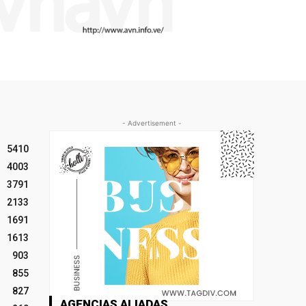
- Advertisement -
5410
4003
3791
2133
1691
1613
903
855
827
AGENCIAS ALIADAS