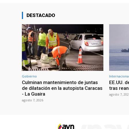
DESTACADO
Gobierno
Internaciona
Culminan mantenimiento de juntas
EE.UU. d
de dilatación en la autopista Caracas
tras rean
- La Guaira
agosto 7, 202
agosto 7, 2026