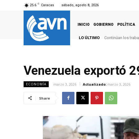
C
25.6
Caracas
sábado, agosto 8, 2026
INICIO
GOBIERNO
POLÍTICA
LO ÚLTIMO
Continúan los trab
Venezuela exportó 2
marzo 3, 2026
Actualizado:
marzo 3, 2026
ECONOMÍA
Share