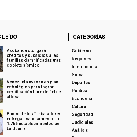
 LEÍDO
CATEGORÍAS
Asobanca otorgará
Gobierno
créditos y subsidios a las
Regiones
familias damnificadas tras
doblete sísmico
Internacional
Social
Venezuela avanza en plan
Deportes
estratégico para lograr
Política
certificación libre de fiebre
aftosa
Economía
Cultura
Banco de los Trabajadores
Seguridad
entrega financiamientos a
Judiciales
1.766 establecimientos en
La Guaira
Análisis