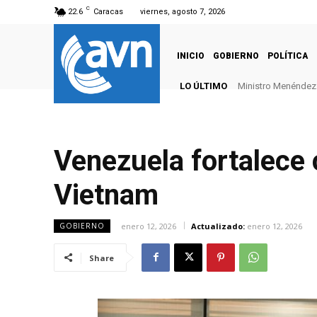
C
22.6
Caracas
viernes, agosto 7, 2026
INICIO
GOBIERNO
POLÍTICA
LO ÚLTIMO
Ministro Menéndez: 
Venezuela fortalece 
Vietnam
enero 12, 2026
Actualizado:
enero 12, 2026
GOBIERNO
Share